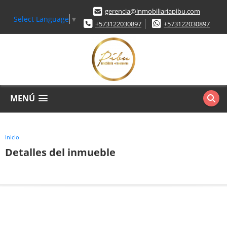
gerencia@inmobiliariapibu.com
Select Language
▼
+573122030897
+573122030897
MENÚ
Inicio
Detalles del inmueble