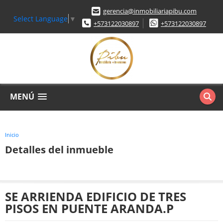
gerencia@inmobiliariapibu.com
Select Language
▼
+573122030897
+573122030897
MENÚ
Inicio
Detalles del inmueble
SE ARRIENDA EDIFICIO DE TRES
PISOS EN PUENTE ARANDA.P