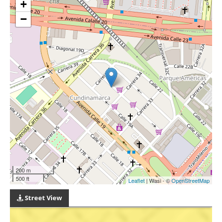
+
−
200 m
500 ft
Leaflet
| Wasi - ©
OpenStreetMap
Street View