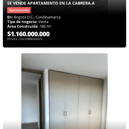
SE VENDE APARTAMENTO EN LA CABRERA.A
Apartamento
En:
Bogotá D.C., Cundinamarca
Tipo de negocio:
Venta
Área Construida
: 186 m²
$1.160.000.000
PESOS COLOMBIANOS