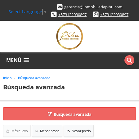
gerencia@inmobiliariapibu.com
Select Language
▼
+573122030897
+573122030897
MENÚ
Inicio
Búsqueda avanzada
Búsqueda avanzada
Búsqueda avanzada
Más nuevo
Menor precio
Mayor precio