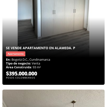
SE VENDE APARTAMENTO EN ALAMEDA. P
Apartamento
En:
Bogotá D.C., Cundinamarca
Tipo de negocio:
Venta
Área Construida
: 93 m²
$395.000.000
PESOS COLOMBIANOS