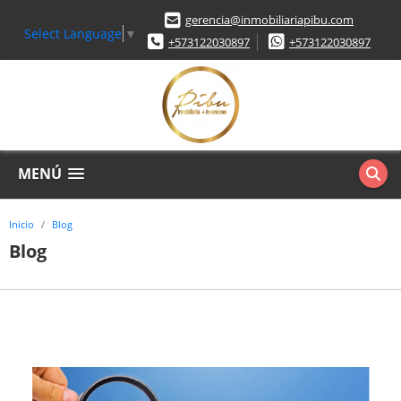
gerencia@inmobiliariapibu.com
Select Language
▼
+573122030897
+573122030897
MENÚ
Inicio
Blog
Blog