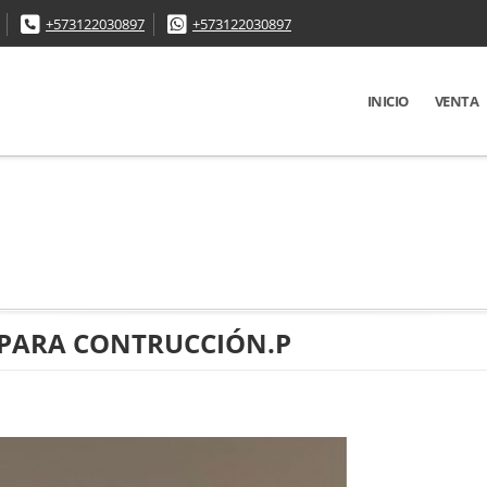
+573122030897
+573122030897
INICIO
VENTA
N PARA CONTRUCCIÓN.P