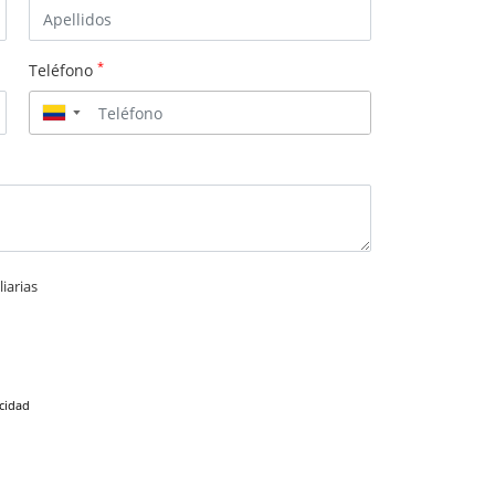
*
Teléfono
▼
iarias
acidad