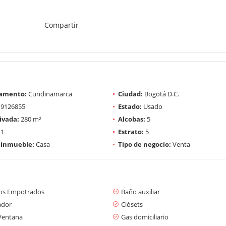
Compartir
amento:
Cundinamarca
Ciudad:
Bogotá D.C.
9126855
Estado:
Usado
ivada:
280 m²
Alcobas:
5
1
Estrato:
5
 inmueble:
Casa
Tipo de negocio:
Venta
os Empotrados
Baño auxiliar
ador
Clósets
Ventana
Gas domiciliario