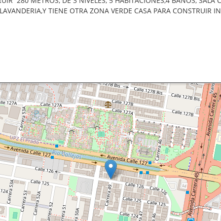
R 280 METROS, DE 3 NIVELES, 5 HABITACIONES,4 BAÑOS, SALA 
 LAVANDERIA,Y TIENE OTRA ZONA VERDE CASA PARA CONSTRUIR I