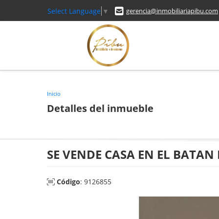
Select Language
▼
gerencia@inmobiliariapibu.com
Inicio
Detalles del inmueble
SE VENDE CASA EN EL BATA
Código
: 9126855