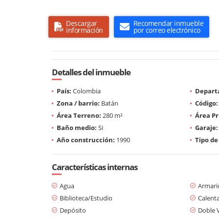
Descargar
Recomendar inmueble
información
por correo electrónico
Detalles del inmueble
País:
Colombia
Depart
Zona / barrio:
Batán
Código:
Área Terreno:
280 m²
Área Pr
Baño medio:
Si
Garaje:
Año construcción:
1990
Tipo de
Características internas
Agua
Armari
Biblioteca/Estudio
Calent
Depósito
Doble 