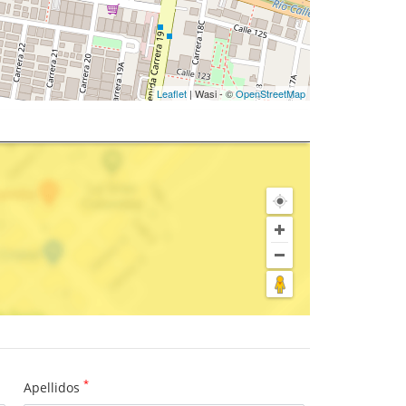
Leaflet
| Wasi - ©
OpenStreetMap
*
Apellidos