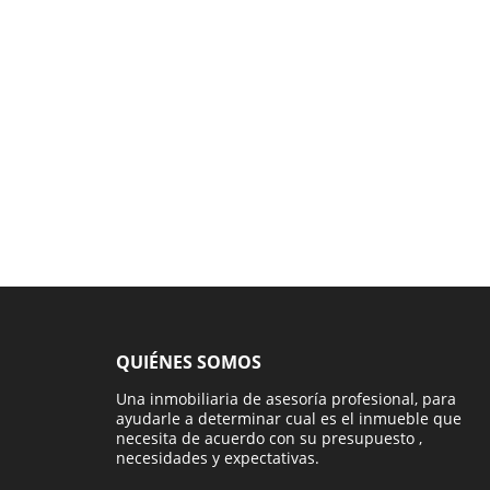
QUIÉNES SOMOS
Una inmobiliaria de asesoría profesional, para
ayudarle a determinar cual es el inmueble que
necesita de acuerdo con su presupuesto ,
necesidades y expectativas.