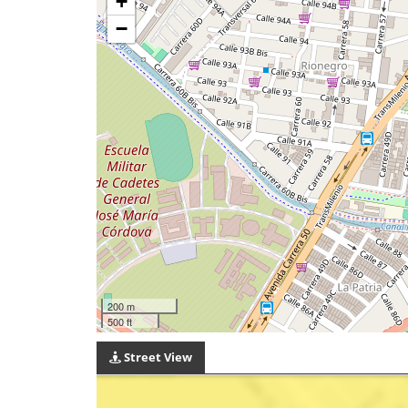
+
−
200 m
500 ft
Street View