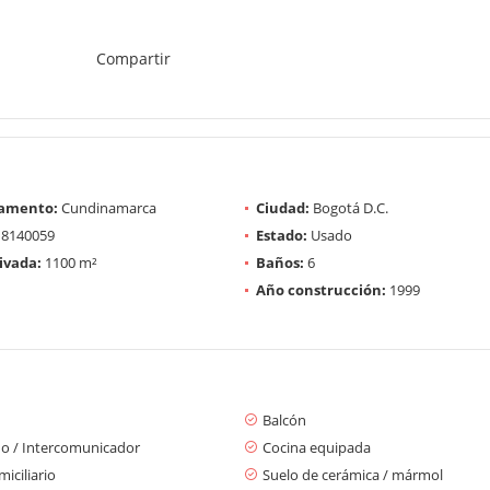
Compartir
amento:
Cundinamarca
Ciudad:
Bogotá D.C.
8140059
Estado:
Usado
ivada:
1100 m²
Baños:
6
Año construcción:
1999
Balcón
no / Intercomunicador
Cocina equipada
iciliario
Suelo de cerámica / mármol