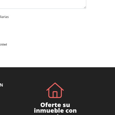
iarias
acidad
ÓN
Oferte su
inmueble con