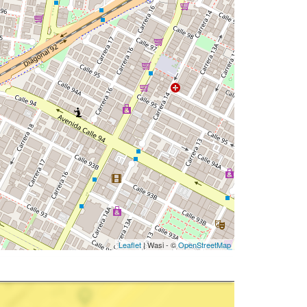
Leaflet
| Wasi - ©
OpenStreetMap