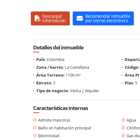
Descargar
Recomendar inmueble
información
por correo electrónico
Detalles del inmueble
País:
Colombia
Depart
Zona / barrio:
La Castellana
Código:
Área Terreno:
1100 m²
Área Pr
Estrato:
5
Piso:
5
Tipo de negocio:
Venta | Alquiler
Características internas
Admite mascotas
Agua
Baño en habitación principal
Citófo
Electricidad
Gas dom