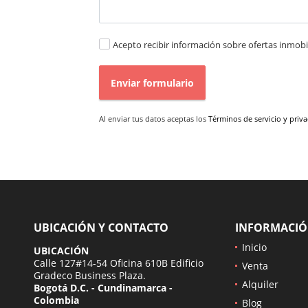
Acepto recibir información sobre ofertas inmobil
Enviar formulario
Al enviar tus datos aceptas los
Términos de servicio y priv
UBICACIÓN Y CONTACTO
INFORMACI
Inicio
UBICACIÓN
Calle 127#14-54 Oficina 610B Edificio
Venta
Gradeco Business Plaza.
Alquiler
Bogotá D.C. - Cundinamarca -
Colombia
Blog