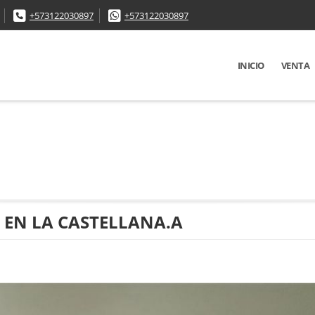
+573122030897
+573122030897
INICIO
VENTA
 EN LA CASTELLANA.A