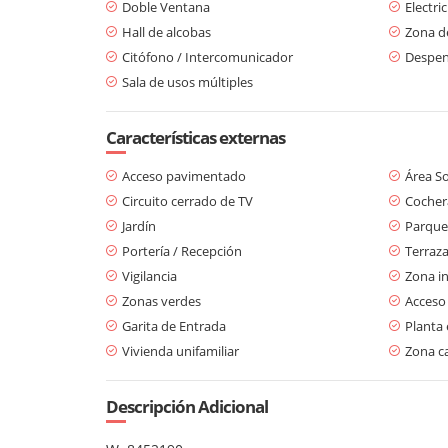
Doble Ventana
Electri
Hall de alcobas
Zona d
Citófono / Intercomunicador
Despe
Sala de usos múltiples
Características externas
Acceso pavimentado
Área So
Circuito cerrado de TV
Cochera
Jardín
Parque
Portería / Recepción
Terraz
Vigilancia
Zona in
Zonas verdes
Acceso
Garita de Entrada
Planta 
Vivienda unifamiliar
Zona c
Descripción Adicional