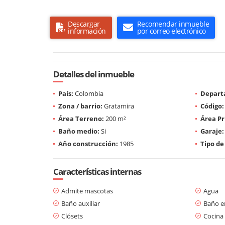
Descargar
Recomendar inmueble
información
por correo electrónico
Detalles del inmueble
País:
Colombia
Depart
Zona / barrio:
Gratamira
Código:
Área Terreno:
200 m²
Área Pr
Baño medio:
Si
Garaje:
Año construcción:
1985
Tipo de
Características internas
Admite mascotas
Agua
Baño auxiliar
Baño en
Clósets
Cocina