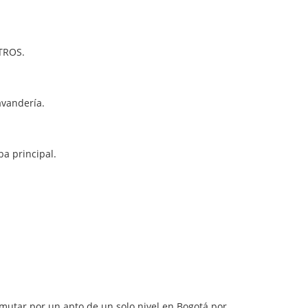
ETROS.
avandería.
ba principal.
rmutar por un apto de un solo nivel en Bogotá por