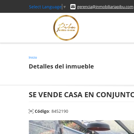
Select Language
▼
gerencia@inmobiliariapibu.com
Inicio
Detalles del inmueble
SE VENDE CASA EN CONJUNT
Código
: 8452190