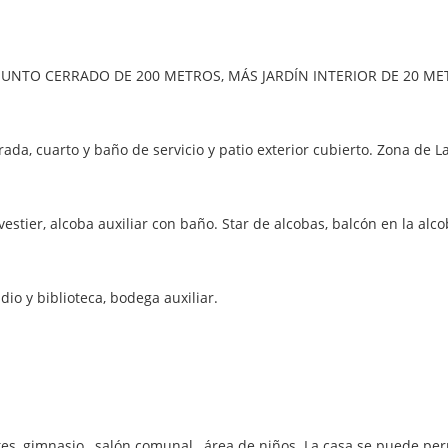
JUNTO CERRADO DE 200 METROS, MÁS JARDÍN INTERIOR DE 20 M
rada, cuarto y baño de servicio y patio exterior cubierto. Zona de L
stier, alcoba auxiliar con baño. Star de alcobas, balcón en la alco
dio y biblioteca, bodega auxiliar.
ntes, gimnasio, salón comunal, área de niños. La casa se puede pe