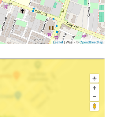
Leaflet
| Wasi - ©
OpenStreetMap