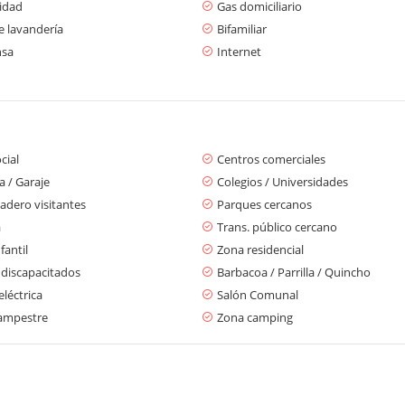
cidad
Gas domiciliario
e lavandería
Bifamiliar
nsa
Internet
cial
Centros comerciales
 / Garaje
Colegios / Universidades
adero visitantes
Parques cercanos
a
Trans. público cercano
fantil
Zona residencial
 discapacitados
Barbacoa / Parrilla / Quincho
eléctrica
Salón Comunal
ampestre
Zona camping