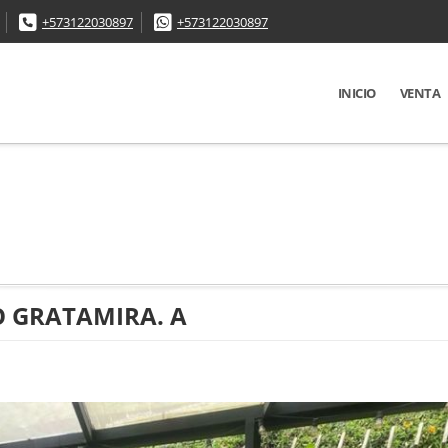
+573122030897
+573122030897
INICIO
VENTA
O GRATAMIRA. A