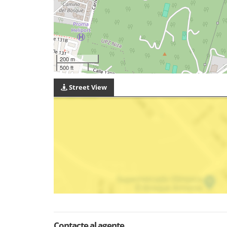
200 m
500 ft
Street View
Contacte al agente