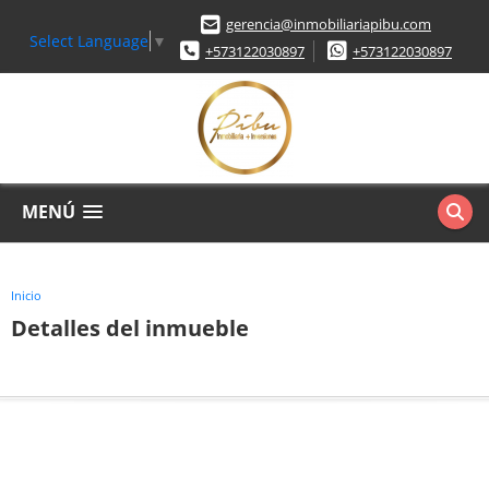
gerencia@inmobiliariapibu.com
Select Language
▼
+573122030897
+573122030897
MENÚ
Inicio
Detalles del inmueble