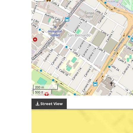
200 m
500 ft
Street View