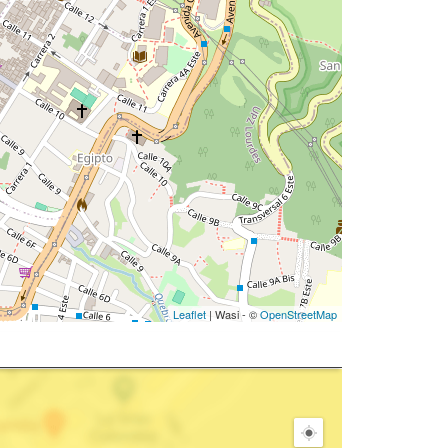
Leaflet
| Wasi - ©
OpenStreetMap