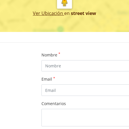
Ver Ubicación
en
street view
*
Nombre
*
Email
Comentarios