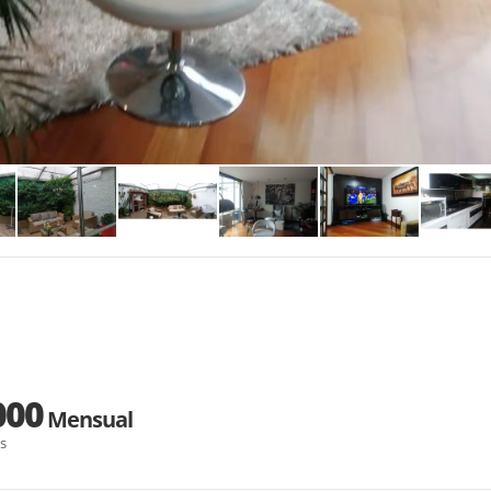
000
Mensual
s