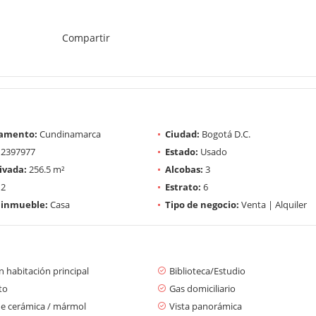
Compartir
amento:
Cundinamarca
Ciudad:
Bogotá D.C.
2397977
Estado:
Usado
ivada:
256.5 m²
Alcobas:
3
2
Estrato:
6
 inmueble:
Casa
Tipo de negocio:
Venta | Alquiler
 habitación principal
Biblioteca/Estudio
to
Gas domiciliario
de cerámica / mármol
Vista panorámica