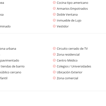
nea
Cocina tipo americano
Armarios Empotrados
nsa
Doble Ventana
Inmueble de Lujo
aminado
Vestidor
zona urbana
Circuito cerrado de TV
a
Zona residencial
 pavimentado
Centro Médico
 tiendas de barrio
Colegios / Universidades
público cercano
Ubicación Exterior
fantil
Zona comercial