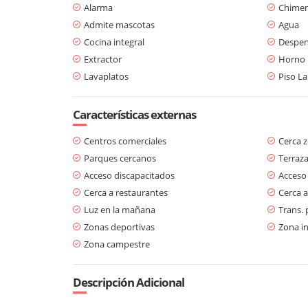
Alarma
Chime
Admite mascotas
Agua
Cocina integral
Despe
Extractor
Horno
Lavaplatos
Piso L
Características externas
Centros comerciales
Cerca 
Parques cercanos
Terraz
Acceso discapacitados
Acceso
Cerca a restaurantes
Cerca a
Luz en la mañana
Trans. 
Zonas deportivas
Zona in
Zona campestre
Descripción Adicional