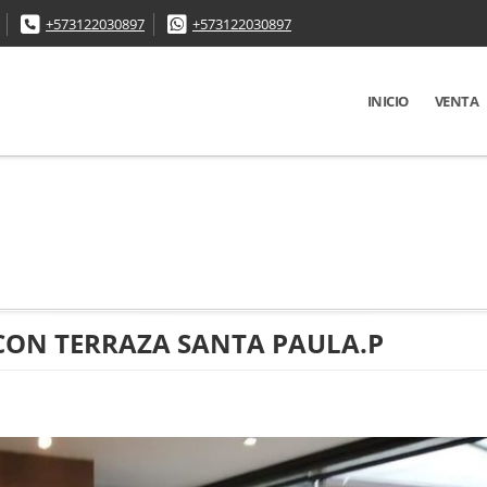
+573122030897
+573122030897
INICIO
VENTA
 CON TERRAZA SANTA PAULA.P