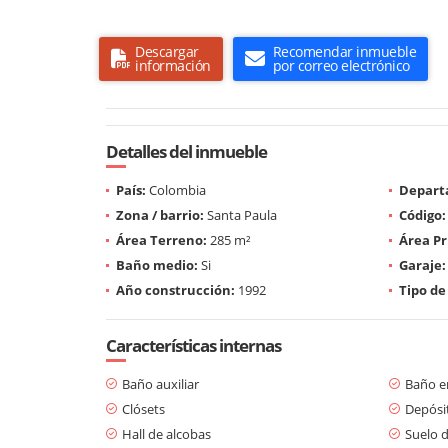
Descargar
Recomendar inmueble
información
por correo electrónico
Detalles del inmueble
País:
Colombia
Depart
Zona / barrio:
Santa Paula
Código:
Área Terreno:
285 m²
Área Pr
Baño medio:
Si
Garaje:
Año construcción:
1992
Tipo de
Características internas
Baño auxiliar
Baño en
Clósets
Depósi
Hall de alcobas
Suelo 