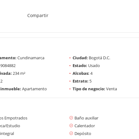
Compartir
amento:
Cundinamarca
Ciudad:
Bogotá D.C.
9084882
Estado:
Usado
ivada:
234 m²
Alcobas:
4
2
Estrato:
5
 inmueble:
Apartamento
Tipo de negocio:
Venta
os Empotrados
Baño auxiliar
eca/Estudio
Calentador
integral
Depósito