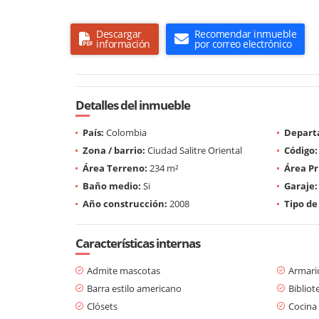
Descargar
Recomendar inmueble
información
por correo electrónico
Detalles del inmueble
País:
Colombia
Depart
Zona / barrio:
Ciudad Salitre Oriental
Código:
Área Terreno:
234 m²
Área Pr
Baño medio:
Si
Garaje:
Año construcción:
2008
Tipo de
Características internas
Admite mascotas
Armari
Barra estilo americano
Bibliot
Clósets
Cocina 