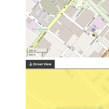
200 m
500 ft
Street View