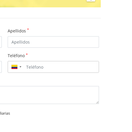
*
Apellidos
*
Teléfono
▼
iarias