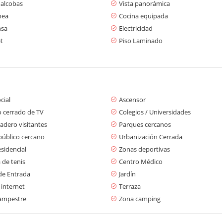
 alcobas
Vista panorámica
nea
Cocina equipada
nsa
Electricidad
t
Piso Laminado
cial
Ascensor
o cerrado de TV
Colegios / Universidades
adero visitantes
Parques cercanos
público cercano
Urbanización Cerrada
sidencial
Zonas deportivas
 de tenis
Centro Médico
de Entrada
Jardín
 internet
Terraza
ampestre
Zona camping