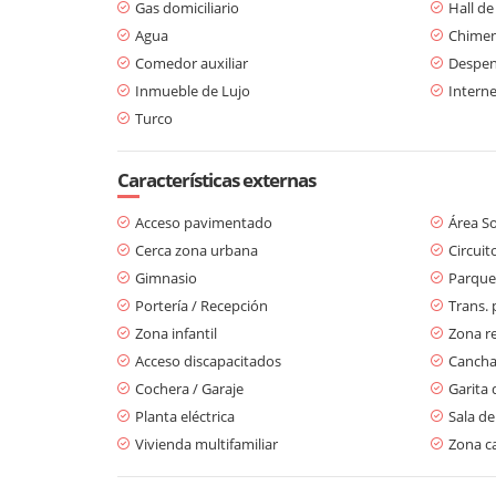
Gas domiciliario
Hall de
Agua
Chime
Comedor auxiliar
Despe
Inmueble de Lujo
Interne
Turco
Características externas
Acceso pavimentado
Área So
Cerca zona urbana
Circuit
Gimnasio
Parque
Portería / Recepción
Trans. 
Zona infantil
Zona re
Acceso discapacitados
Cancha
Cochera / Garaje
Garita 
Planta eléctrica
Sala de
Vivienda multifamiliar
Zona c