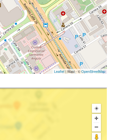
Leaflet
| Wasi - ©
OpenStreetMap