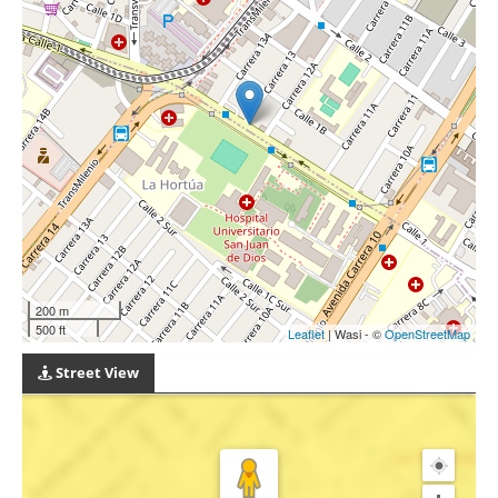
200 m
500 ft
Leaflet
| Wasi - ©
OpenStreetMap
Street View