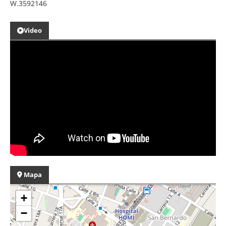
W.3592146
Video
Mapa
+
−