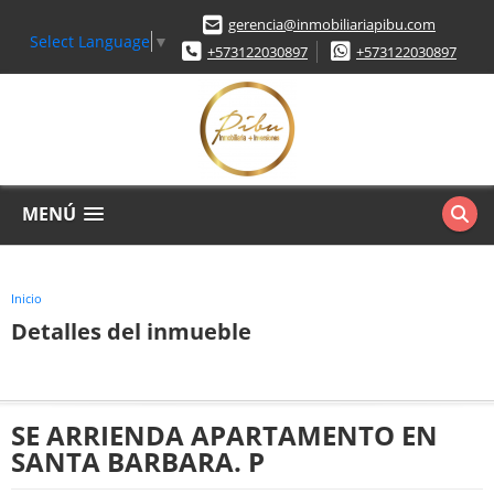
gerencia@inmobiliariapibu.com
Select Language
▼
+573122030897
+573122030897
MENÚ
Inicio
Detalles del inmueble
SE ARRIENDA APARTAMENTO EN
SANTA BARBARA. P