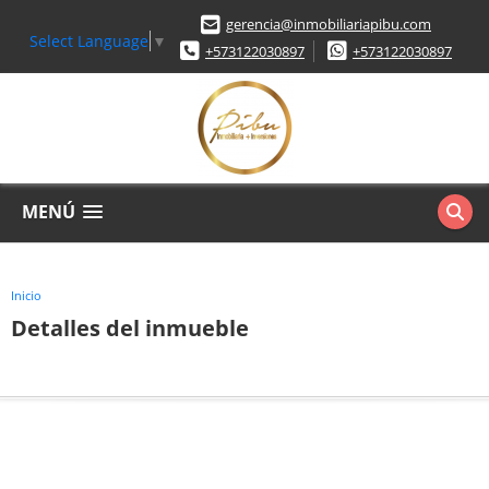
gerencia@inmobiliariapibu.com
Select Language
▼
+573122030897
+573122030897
MENÚ
Inicio
Detalles del inmueble