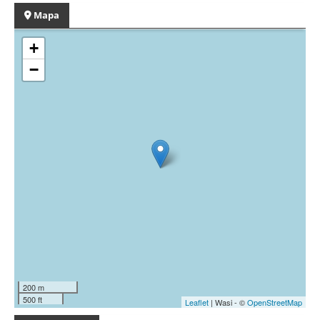
Mapa
+
−
200 m
500 ft
Leaflet
| Wasi - ©
OpenStreetMap