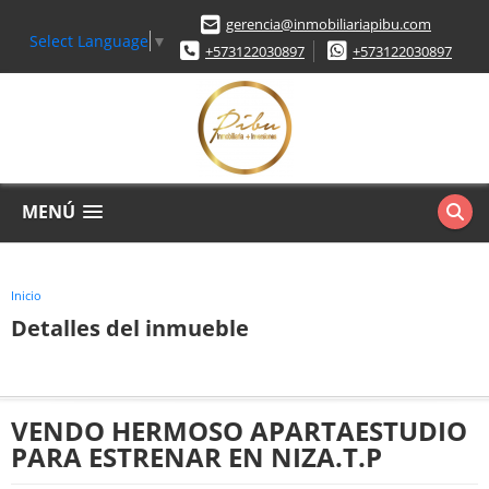
gerencia@inmobiliariapibu.com
Select Language
▼
+573122030897
+573122030897
MENÚ
Inicio
Detalles del inmueble
VENDO HERMOSO APARTAESTUDIO
PARA ESTRENAR EN NIZA.T.P