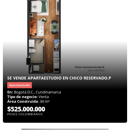
SE VENDE APARTAESTUDIO EN CHICO RESERVADO.P
Apartaestudio
En:
Bogotá D.C., Cundinamarca
Tipo de negocio:
Venta
Área Construida
: 34 m²
$525.000.000
PESOS COLOMBIANOS