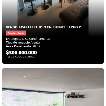
VENDO APARTAESTUDIO EN PUENTE LARGO.P
Apartaestudio
En:
Bogotá D.C., Cundinamarca
Tipo de negocio:
Venta
Área Construida
: 28 m²
$300.000.000
PESOS COLOMBIANOS