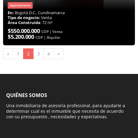
Apartamento
En:
Bogotá D.C., Cundinamarca
Tipo de negocio:
Venta
Área Construida
: 72 m²
$550.000.000
COP | Venta
$5.200.000
COP | Alquiler
Anterior
Siguiente
«
1
2
3
4
»
QUIÉNES SOMOS
Una inmobiliaria de asesoría profesional, para ayudarle a
determinar cual es el inmueble que necesita de acuerdo
con su presupuesto , necesidades y expectativas.