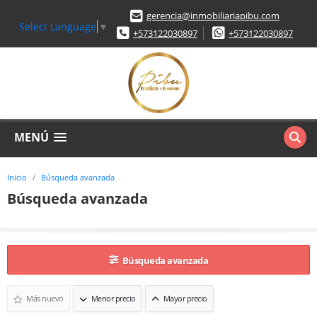
gerencia@inmobiliariapibu.com
Select Language
▼
+573122030897
+573122030897
MENÚ
Inicio
Búsqueda avanzada
Búsqueda avanzada
Búsqueda avanzada
Más nuevo
Menor precio
Mayor precio