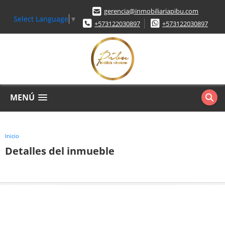
gerencia@inmobiliariapibu.com
Select Language
▼
+573122030897
+573122030897
MENÚ
Inicio
Detalles del inmueble