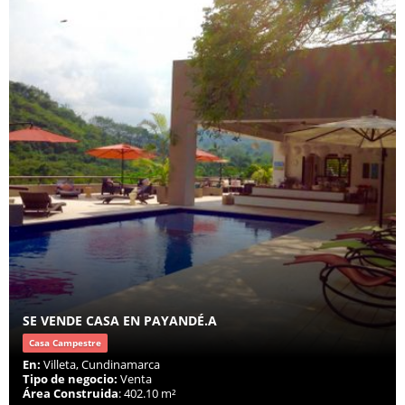
SE VENDE CASA EN PAYANDÉ.A
Casa Campestre
En:
Villeta, Cundinamarca
Tipo de negocio:
Venta
Área Construida
: 402.10 m²