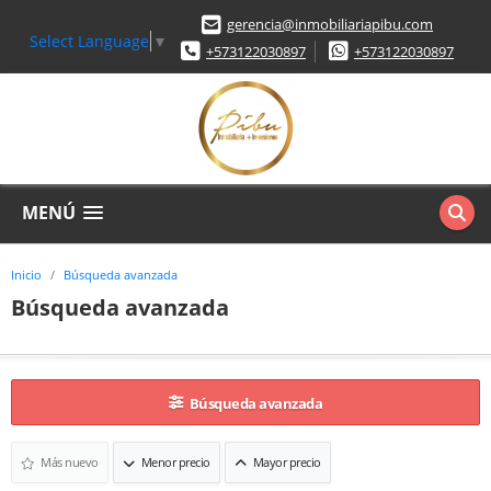
gerencia@inmobiliariapibu.com
Select Language
▼
+573122030897
+573122030897
MENÚ
Inicio
Búsqueda avanzada
Búsqueda avanzada
Búsqueda avanzada
Más nuevo
Menor precio
Mayor precio