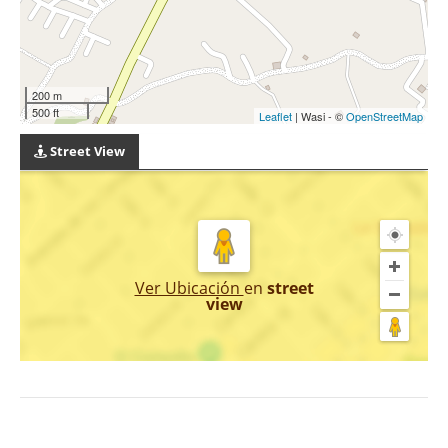
200 m
500 ft
Leaflet
| Wasi - ©
OpenStreetMap
Street View
Ver Ubicación
en
street
view