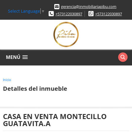
gerencia@inmobiliariapibu.com
Select Language
▼
+573122030897
+573122030897
MENÚ
Inicio
Detalles del inmueble
CASA EN VENTA MONTECILLO
GUATAVITA.A