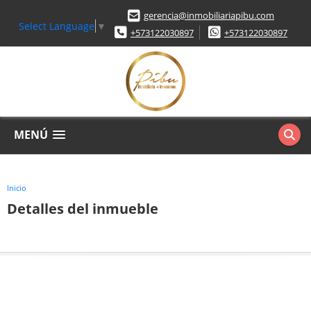
gerencia@inmobiliariapibu.com
Select Language
▼
+573122030897
+573122030897
MENÚ
Inicio
Detalles del inmueble