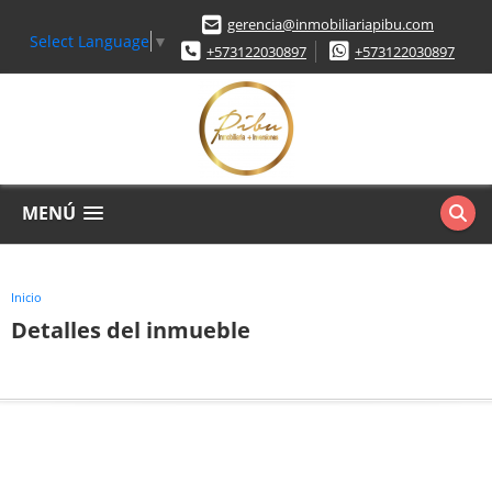
gerencia@inmobiliariapibu.com
Select Language
▼
+573122030897
+573122030897
MENÚ
Inicio
Detalles del inmueble