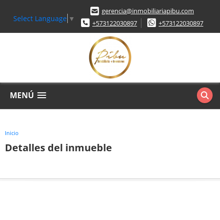
gerencia@inmobiliariapibu.com
Select Language
▼
+573122030897
+573122030897
MENÚ
Inicio
Detalles del inmueble