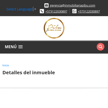
gerencia@inmobiliariapibu.com
Select Language
▼
+573122030897
+573122030897
MENÚ
Inicio
Detalles del inmueble