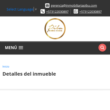
gerencia@inmobiliariapibu.com
Select Language
▼
+573122030897
+573122030897
MENÚ
Inicio
Detalles del inmueble