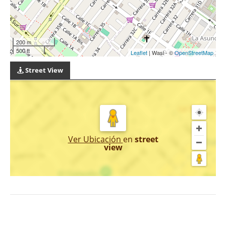
200 m
500 ft
Leaflet
| Wasi - ©
OpenStreetMap
Street View
Ver Ubicación
en
street
view