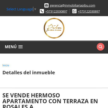
gerencia@inmobiliariapibu.com
Select Language
▼
+573122030897
+573122030897
MENÚ
Inicio
Detalles del inmueble
SE VENDE HERMOSO
APARTAMENTO CON TERRAZA EN
ROSALES.A