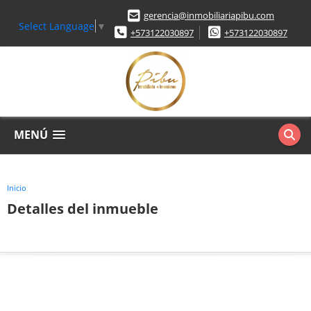
gerencia@inmobiliariapibu.com
Select Language
▼
+573122030897
+573122030897
MENÚ
Inicio
Detalles del inmueble