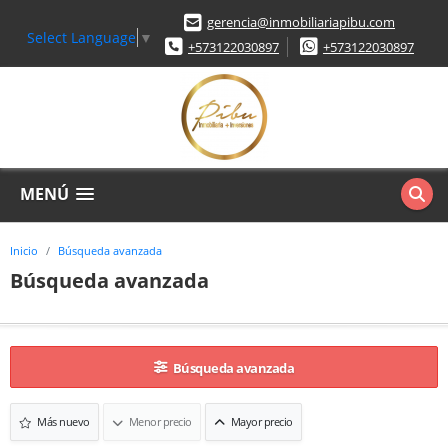
gerencia@inmobiliariapibu.com
Select Language
▼
+573122030897
+573122030897
MENÚ
Inicio
Búsqueda avanzada
Búsqueda avanzada
Búsqueda avanzada
Más nuevo
Menor precio
Mayor precio