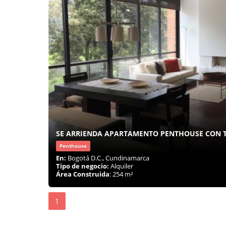
SE ARRIENDA APARTAMENTO PENTHOUSE CON T
Penthouse
En:
Bogotá D.C., Cundinamarca
Tipo de negocio:
Alquiler
Área Construida
: 254 m²
1