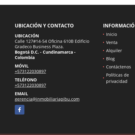
UBICACIÓN Y CONTACTO
INFORMACI
Inicio
UBICACIÓN
Calle 127#14-54 Oficina 610B Edificio
Venta
Gradeco Business Plaza.
Alquiler
Bogotá D.C. - Cundinamarca -
Colombia
Blog
MÓVIL
Contáctenos
+573122030897
Políticas de
TELÉFONO
privacidad
+573122030897
EMAIL
gerencia@inmobiliariapibu.com
Facebook