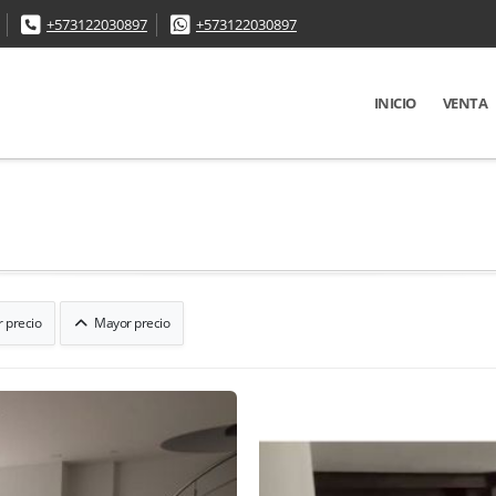
+573122030897
+573122030897
INICIO
VENTA
 precio
Mayor precio