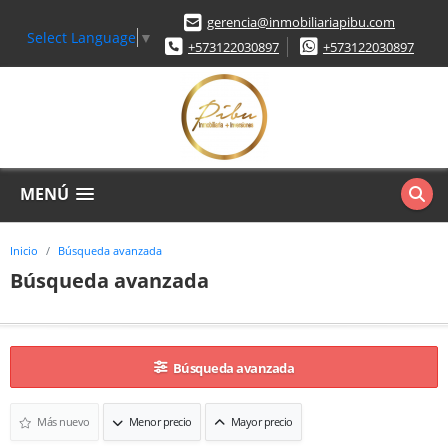
gerencia@inmobiliariapibu.com
Select Language
▼
+573122030897
+573122030897
MENÚ
Inicio
Búsqueda avanzada
Búsqueda avanzada
Búsqueda avanzada
Más nuevo
Menor precio
Mayor precio