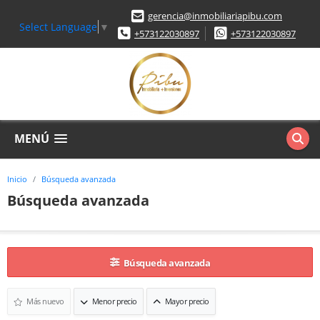
gerencia@inmobiliariapibu.com
Select Language
▼
+573122030897
+573122030897
MENÚ
Inicio
Búsqueda avanzada
Búsqueda avanzada
Búsqueda avanzada
Más nuevo
Menor precio
Mayor precio