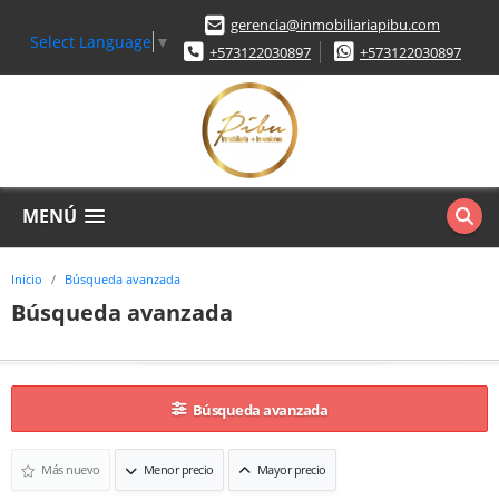
gerencia@inmobiliariapibu.com
Select Language
▼
+573122030897
+573122030897
MENÚ
Inicio
Búsqueda avanzada
Búsqueda avanzada
Búsqueda avanzada
Más nuevo
Menor precio
Mayor precio