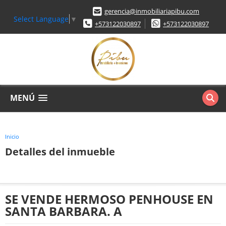
gerencia@inmobiliariapibu.com
Select Language
▼
+573122030897
+573122030897
MENÚ
Inicio
Detalles del inmueble
SE VENDE HERMOSO PENHOUSE EN
SANTA BARBARA. A