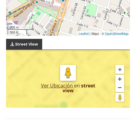
200 m
500 ft
Leaflet
| Wasi - ©
OpenStreetMap
Street View
Ver Ubicación
en
street
view