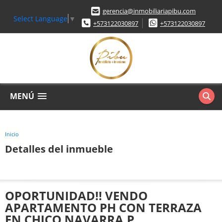
gerencia@inmobiliariapibu.com
Select Language
▼
+573122030897
+573122030897
MENÚ
Inicio
Detalles del inmueble
OPORTUNIDAD!! VENDO
APARTAMENTO PH CON TERRAZA
EN CHICO NAVARRA.P