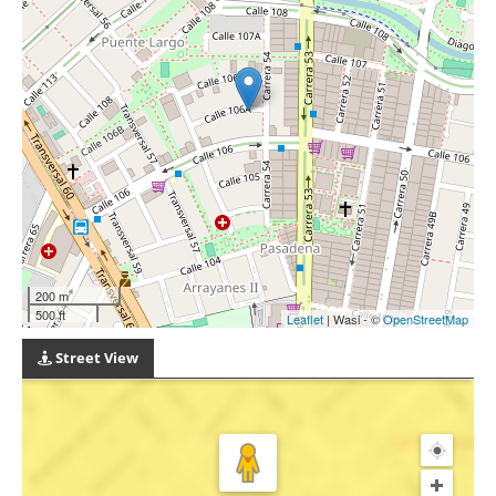
200 m
500 ft
Leaflet
| Wasi - ©
OpenStreetMap
Street View