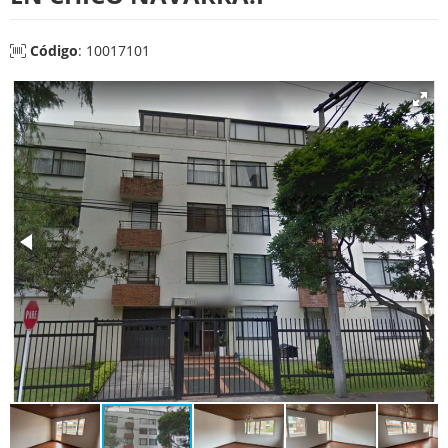
Código
: 10017101