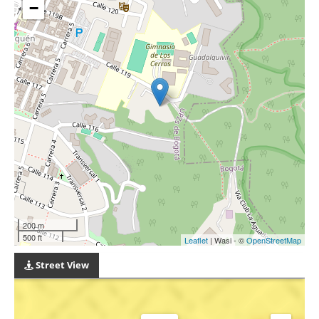
−
200 m
500 ft
Leaflet
| Wasi - ©
OpenStreetMap
Street View