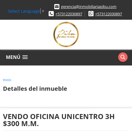
gerencia@inmobiliariapibu.com
Select Language
▼
+573122030897
+573122030897
MENÚ
Inicio
Detalles del inmueble
VENDO OFICINA UNICENTRO 3H
$300 M.M.