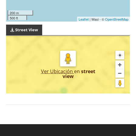
200 m
500 ft
Leaflet
| Wasi - ©
OpenStreetMap
Street View
Ver Ubicación
en
street
view