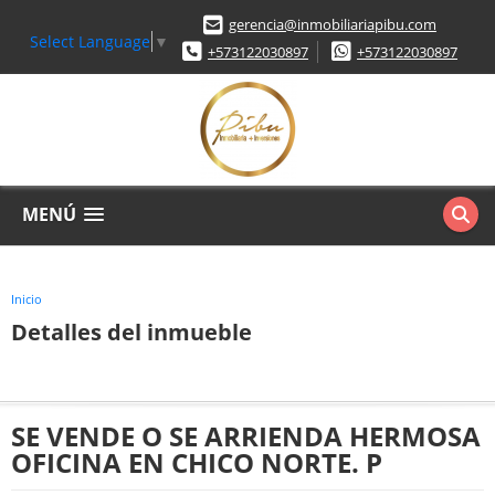
gerencia@inmobiliariapibu.com
Select Language
▼
+573122030897
+573122030897
MENÚ
Inicio
Detalles del inmueble
SE VENDE O SE ARRIENDA HERMOSA
OFICINA EN CHICO NORTE. P