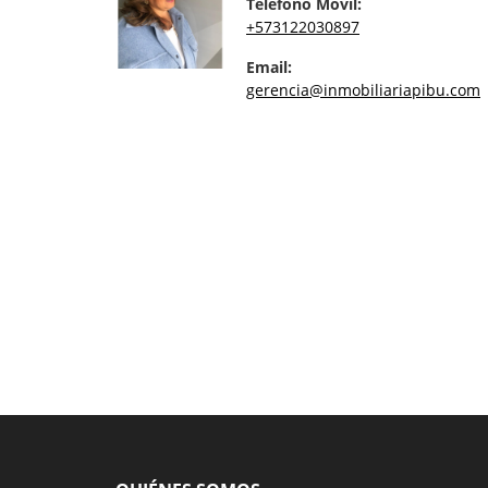
Teléfono Móvil:
+573122030897
Email:
gerencia@inmobiliariapibu.com