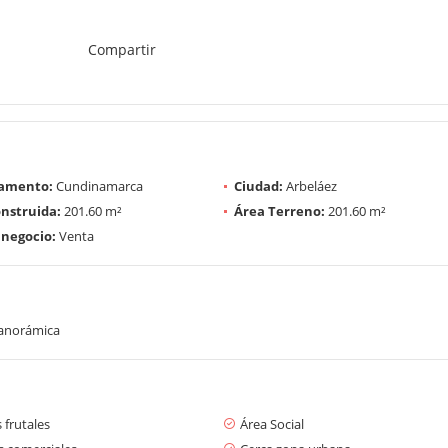
Compartir
amento:
Cundinamarca
Ciudad:
Arbeláez
nstruida:
201.60 m²
Área Terreno:
201.60 m²
 negocio:
Venta
panorámica
 frutales
Área Social