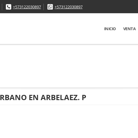
+573122030897
+573122030897
INICIO
VENTA
RBANO EN ARBELAEZ. P