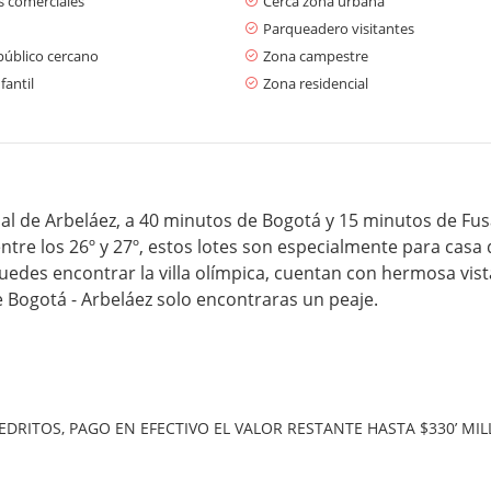
s comerciales
Cerca zona urbana
Parqueadero visitantes
público cercano
Zona campestre
fantil
Zona residencial
ipal de Arbeláez, a 40 minutos de Bogotá y 15 minutos de Fu
 entre los 26º y 27º, estos lotes son especialmente para casa
uedes encontrar la villa olímpica, cuentan con hermosa vist
 Bogotá - Arbeláez solo encontraras un peaje.
RITOS, PAGO EN EFECTIVO EL VALOR RESTANTE HASTA $330’ MIL