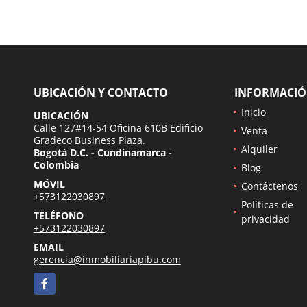
UBICACIÓN Y CONTACTO
INFORMACI
Inicio
UBICACIÓN
Calle 127#14-54 Oficina 610B Edificio
Venta
Gradeco Business Plaza.
Alquiler
Bogotá D.C. - Cundinamarca -
Colombia
Blog
MÓVIL
Contáctenos
+573122030897
Políticas de
TELÉFONO
privacidad
+573122030897
EMAIL
gerencia@inmobiliariapibu.com
Facebook