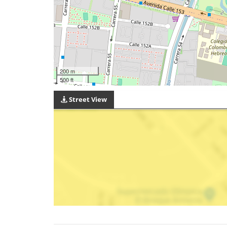
200 m
500 ft
Street View