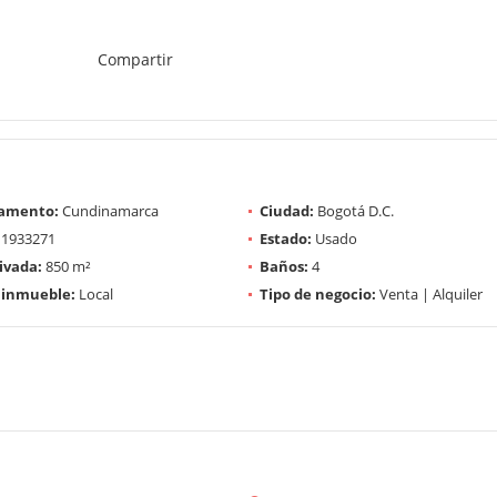
Compartir
amento:
Cundinamarca
Ciudad:
Bogotá D.C.
1933271
Estado:
Usado
ivada:
850 m²
Baños:
4
 inmueble:
Local
Tipo de negocio:
Venta | Alquiler