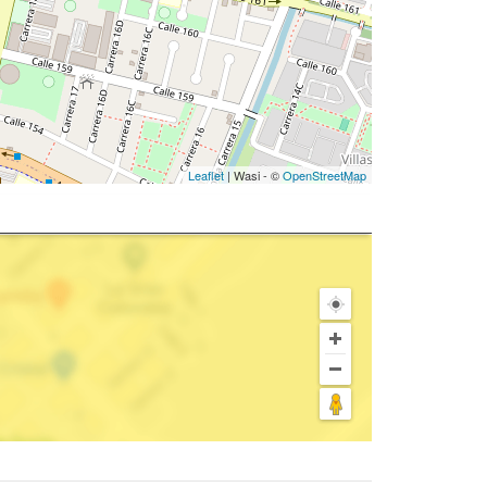
Leaflet
| Wasi - ©
OpenStreetMap