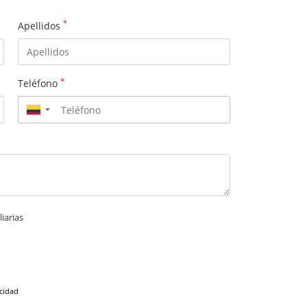
*
Apellidos
*
Teléfono
▼
iarias
acidad