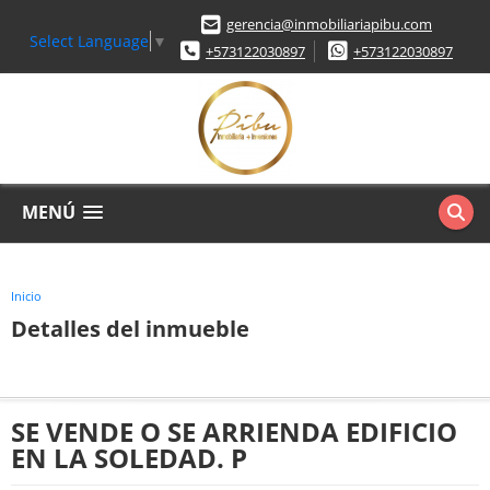
gerencia@inmobiliariapibu.com
Select Language
▼
+573122030897
+573122030897
MENÚ
Inicio
Detalles del inmueble
SE VENDE O SE ARRIENDA EDIFICIO
EN LA SOLEDAD. P