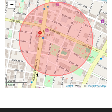
−
200 m
500 ft
Leaflet
| Wasi - ©
OpenStreetMap