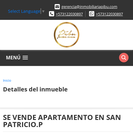
gerencia@inmobiliariapibu.com
Select Language
▼
+573122030897
+573122030897
MENÚ
Inicio
Detalles del inmueble
SE VENDE APARTAMENTO EN SAN
PATRICIO.P