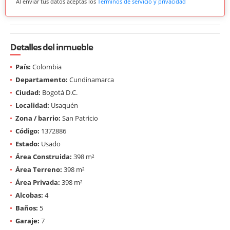
Al enviar tus datos aceptas los
Términos de servicio y privacidad
Detalles del inmueble
País:
Colombia
Departamento:
Cundinamarca
Ciudad:
Bogotá D.C.
Localidad:
Usaquén
Zona / barrio:
San Patricio
Código:
1372886
Estado:
Usado
Área Construida:
398 m²
Área Terreno:
398 m²
Área Privada:
398 m²
Alcobas:
4
Baños:
5
Garaje:
7