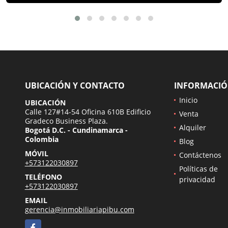
UBICACIÓN Y CONTACTO
INFORMACI
Inicio
UBICACIÓN
Calle 127#14-54 Oficina 610B Edificio
Venta
Gradeco Business Plaza.
Alquiler
Bogotá D.C. - Cundinamarca -
Colombia
Blog
MÓVIL
Contáctenos
+573122030897
Políticas de
TELÉFONO
privacidad
+573122030897
EMAIL
gerencia@inmobiliariapibu.com
Facebook