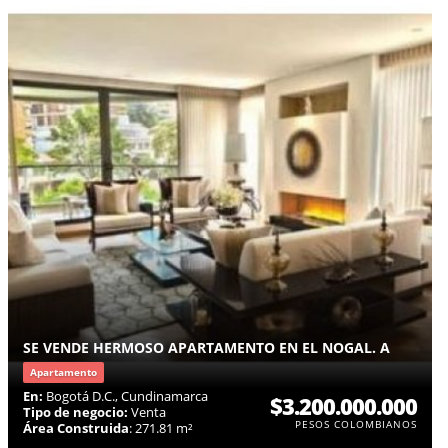
SE VENDE HERMOSO APARTAMENTO EN EL NOGAL. A
Apartamento
En:
Bogotá D.C., Cundinamarca
$3.200.000.000
Tipo de negocio:
Venta
PESOS COLOMBIANOS
Área Construida
: 271.81 m²