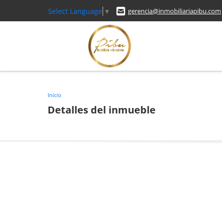
Select Language
▼
gerencia@inmobiliariapibu.com
Inicio
Detalles del inmueble