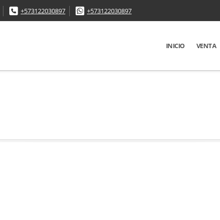
+573122030897
+573122030897
INICIO
VENTA