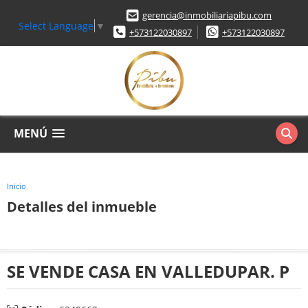
gerencia@inmobiliariapibu.com
Select Language
▼
+573122030897
+573122030897
MENÚ
Inicio
Detalles del inmueble
SE VENDE CASA EN VALLEDUPAR. P