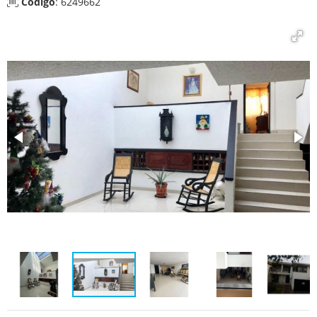
Código
: 6249662