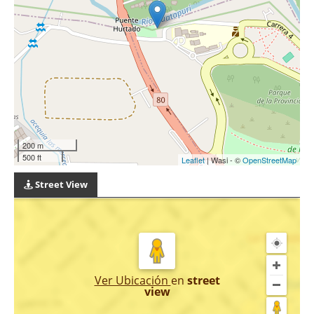
200 m
500 ft
Leaflet
| Wasi - ©
OpenStreetMap
Street View
Ver Ubicación
en
street
view