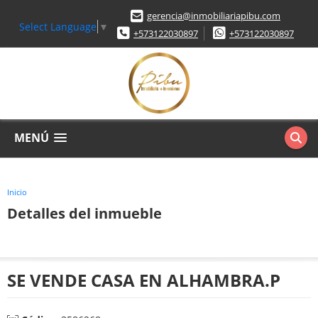
gerencia@inmobiliariapibu.com
Select Language
▼
+573122030897
+573122030897
MENÚ
Inicio
Detalles del inmueble
SE VENDE CASA EN ALHAMBRA.P