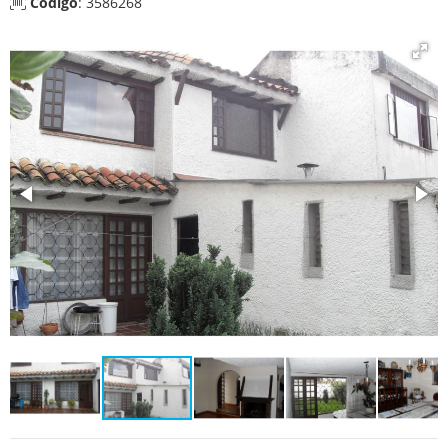
Código
: 3586268