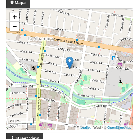
Mapa
+
−
200 m
500 ft
Leaflet
| Wasi - ©
OpenStreetMap
Street View