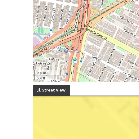
200 m
500 ft
Street View