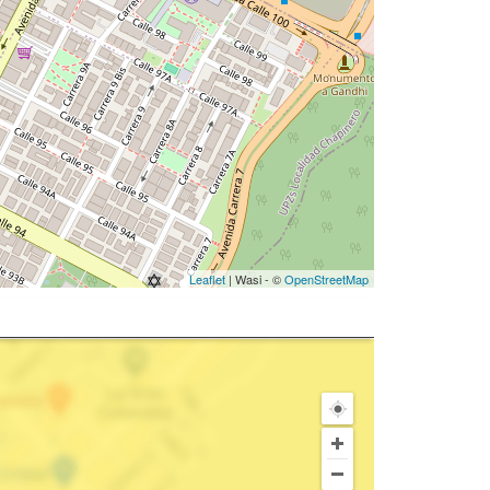
Leaflet
| Wasi - ©
OpenStreetMap