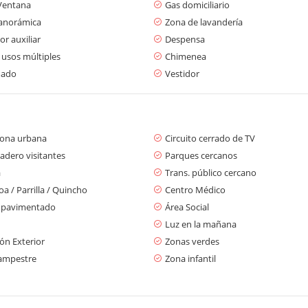
Ventana
Gas domiciliario
panorámica
Zona de lavandería
r auxiliar
Despensa
 usos múltiples
Chimenea
mado
Vestidor
zona urbana
Circuito cerrado de TV
adero visitantes
Parques cercanos
a
Trans. público cercano
a / Parrilla / Quincho
Centro Médico
 pavimentado
Área Social
Luz en la mañana
ón Exterior
Zonas verdes
ampestre
Zona infantil