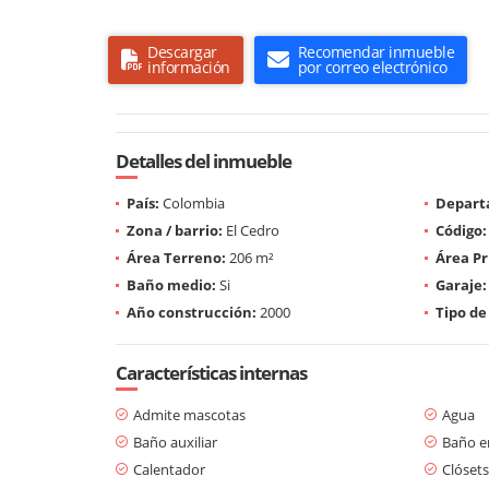
Descargar
Recomendar inmueble
información
por correo electrónico
Detalles del inmueble
País:
Colombia
Depart
Zona / barrio:
El Cedro
Código:
Área Terreno:
206 m²
Área Pr
Baño medio:
Si
Garaje:
Año construcción:
2000
Tipo de
Características internas
Admite mascotas
Agua
Baño auxiliar
Baño en
Calentador
Clósets