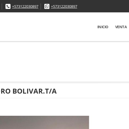
+573122030897
+573122030897
INICIO
VENTA
DRO BOLIVAR.T/A