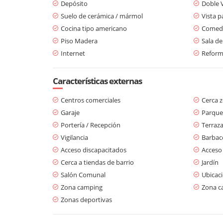
Depósito
Doble 
Suelo de cerámica / mármol
Vista 
Cocina tipo americano
Comedo
Piso Madera
Sala de
Internet
Refor
Características externas
Centros comerciales
Cerca 
Garaje
Parque
Portería / Recepción
Terraz
Vigilancia
Barbaco
Acceso discapacitados
Acceso
Cerca a tiendas de barrio
Jardín
Salón Comunal
Ubicaci
Zona camping
Zona c
Zonas deportivas