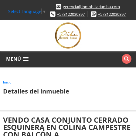
gerencia@inmobiliariapibu.com
Select Language
▼
+573122030897
+573122030897
MENÚ
Inicio
Detalles del inmueble
VENDO CASA CONJUNTO CERRADO
ESQUINERA EN COLINA CAMPESTRE
CON BALCÓN.A