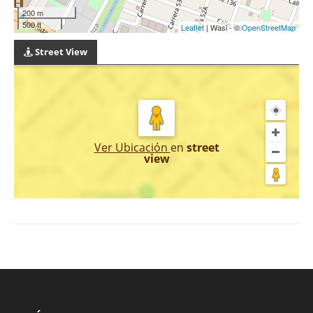
200 m
500 ft
Leaflet
| Wasi - ©
OpenStreetMap
Street View
Ver Ubicación
en
street
view