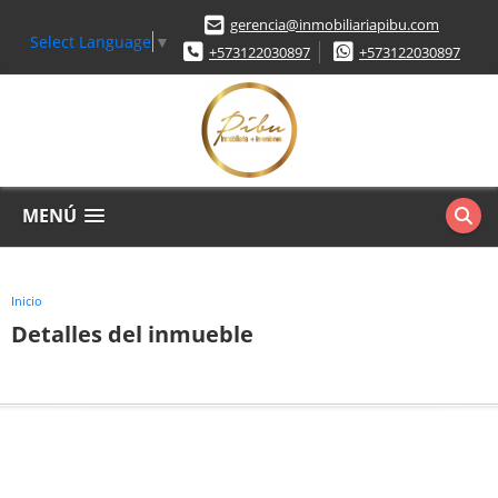
gerencia@inmobiliariapibu.com
Select Language
▼
+573122030897
+573122030897
MENÚ
Inicio
Detalles del inmueble