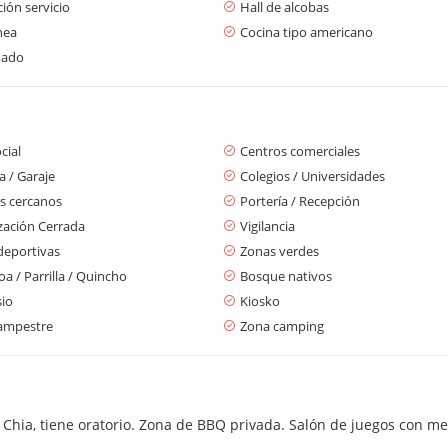
ión servicio
Hall de alcobas
nea
Cocina tipo americano
mado
cial
Centros comerciales
 / Garaje
Colegios / Universidades
s cercanos
Portería / Recepción
zación Cerrada
Vigilancia
deportivas
Zonas verdes
a / Parrilla / Quincho
Bosque nativos
io
Kiosko
ampestre
Zona camping
Chia, tiene oratorio. Zona de BBQ privada. Salón de juegos con me