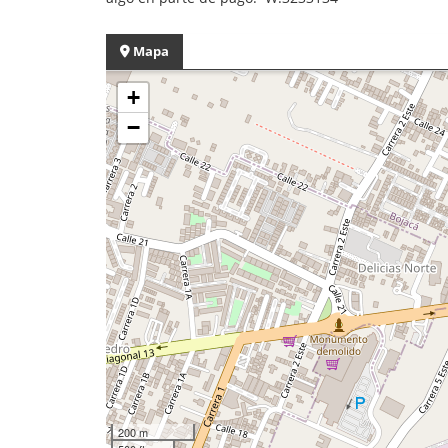
Mapa
+
−
200 m