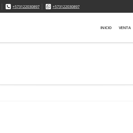
+573122030897
+573122030897
INICIO
VENTA