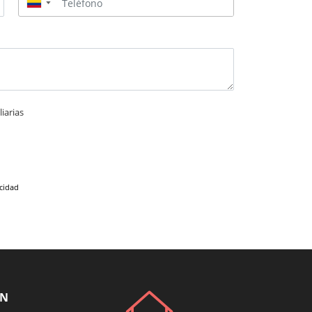
▼
iarias
acidad
ÓN