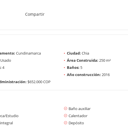
Compartir
amento:
Cundinamarca
Ciudad:
Chia
Usado
Área Construida:
250 m²
:
4
Baños:
5
Año construcción:
2016
dministración:
$652.000 COP
Baño auxiliar
eca/Estudio
Calentador
integral
Depósito