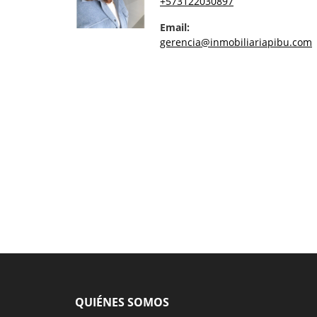
+573122030897
Email:
gerencia@inmobiliariapibu.com
QUIÉNES SOMOS