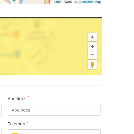
Leaflet
| Wasi - ©
OpenStreetMap
*
Apellidos
*
Teléfono