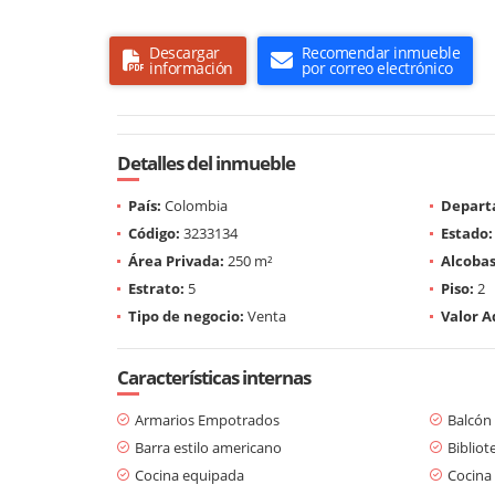
Descargar
Recomendar inmueble
información
por correo electrónico
Detalles del inmueble
País:
Colombia
Depart
Código:
3233134
Estado:
Área Privada:
250 m²
Alcobas
Estrato:
5
Piso:
2
Tipo de negocio:
Venta
Valor A
Características internas
Armarios Empotrados
Balcón
Barra estilo americano
Bibliot
Cocina equipada
Cocina 