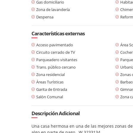
Gas domiciliario
Habitac
Zona de lavandería
Chime
Despensa
Refor
Características externas
Acceso pavimentado
Área So
Circuito cerrado de TV
Cochera
Parqueadero visitantes
Parque
Trans. público cercano
Urbani
Zona residencial
Zonas 
Áreas Turísticas
Barbaco
Garita de Entrada
Gimnas
Salón Comunal
Zona c
Descripción Adicional
Una casa hermosa en una de las mejores zonas de 
algo en parte de pago. W.3233134