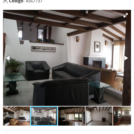
Código
: 4567737