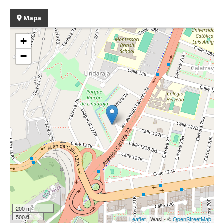
Mapa
+
−
200 m
500 ft
Leaflet
| Wasi - ©
OpenStreetMap