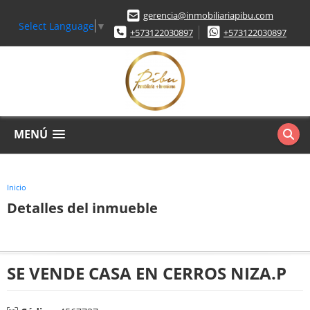
gerencia@inmobiliariapibu.com
Select Language
▼
+573122030897
+573122030897
MENÚ
Inicio
Detalles del inmueble
SE VENDE CASA EN CERROS NIZA.P