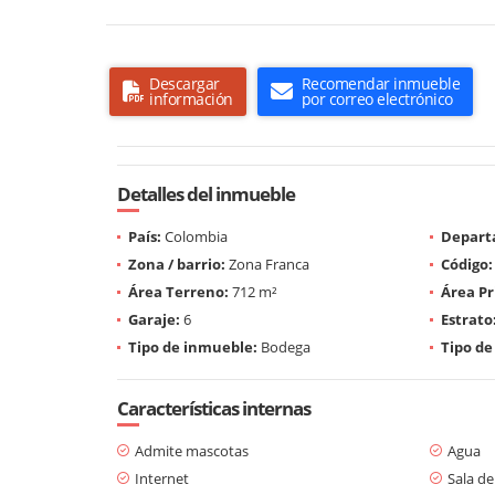
Descargar
Recomendar inmueble
información
por correo electrónico
Detalles del inmueble
País:
Colombia
Depart
Zona / barrio:
Zona Franca
Código:
Área Terreno:
712 m²
Área Pr
Garaje:
6
Estrato
Tipo de inmueble:
Bodega
Tipo de
Características internas
Admite mascotas
Agua
Internet
Sala de