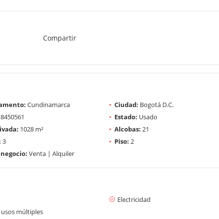
Compartir
amento:
Cundinamarca
Ciudad:
Bogotá D.C.
8450561
Estado:
Usado
ivada:
1028 m²
Alcobas:
21
:
3
Piso:
2
 negocio:
Venta | Alquiler
Electricidad
 usos múltiples