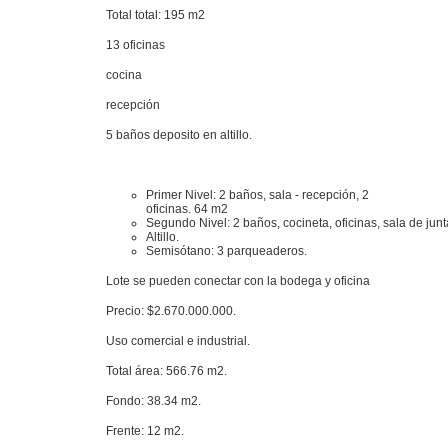
Total total: 195 m2
13 oficinas
cocina
recepción
5 baños deposito en altillo.
Primer Nivel: 2 baños, sala - recepción, 2
oficinas. 64 m2
Segundo Nivel: 2 baños, cocineta, oficinas, sala de jun
Altillo.
Semisótano: 3 parqueaderos.
Lote se pueden conectar con la bodega y oficina
Precio: $2.670.000.000.
Uso comercial e industrial.
Total área: 566.76 m2.
Fondo: 38.34 m2.
Frente: 12 m2.