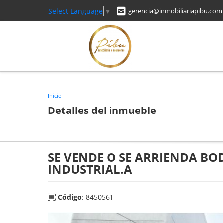
Select Language
▼
gerencia@inmobiliariapibu.com
Inicio
Detalles del inmueble
SE VENDE O SE ARRIENDA BO
INDUSTRIAL.A
Código
: 8450561