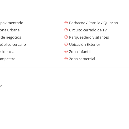
 pavimentado
Barbacoa / Parrilla / Quincho
zona urbana
Circuito cerrado de TV
 de negocios
Parqueadero visitantes
público cercano
Ubicación Exterior
sidencial
Zona infantil
ampestre
Zona comercial
so