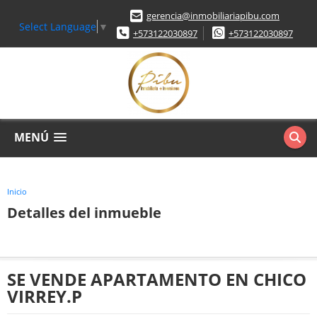
gerencia@inmobiliariapibu.com
Select Language
▼
+573122030897
+573122030897
MENÚ
Inicio
Detalles del inmueble
SE VENDE APARTAMENTO EN CHICO
VIRREY.P