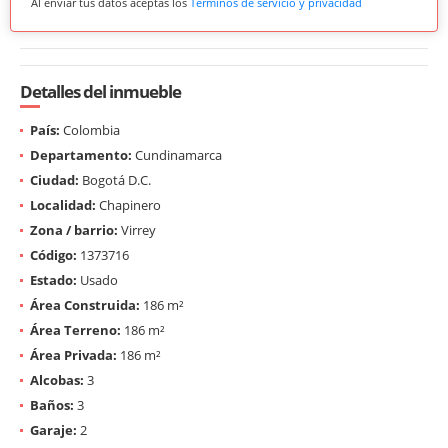
Al enviar tus datos aceptas los
Términos de servicio y privacidad
Detalles del inmueble
País:
Colombia
Departamento:
Cundinamarca
Ciudad:
Bogotá D.C.
Localidad:
Chapinero
Zona / barrio:
Virrey
Código:
1373716
Estado:
Usado
Área Construida:
186 m²
Área Terreno:
186 m²
Área Privada:
186 m²
Alcobas:
3
Baños:
3
Garaje:
2