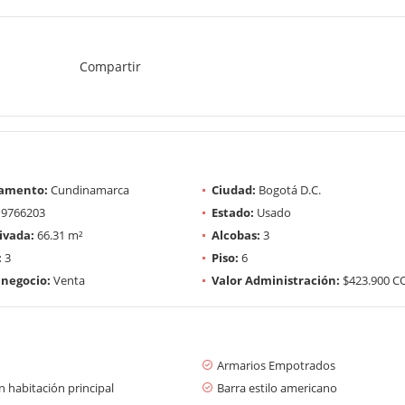
Compartir
amento:
Cundinamarca
Ciudad:
Bogotá D.C.
9766203
Estado:
Usado
ivada:
66.31 m²
Alcobas:
3
:
3
Piso:
6
 negocio:
Venta
Valor Administración:
$423.900 C
Armarios Empotrados
 habitación principal
Barra estilo americano