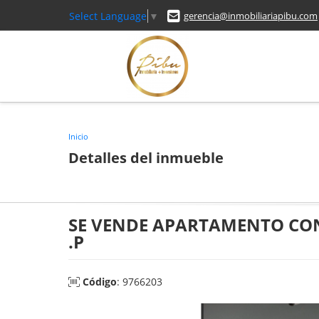
Select Language
▼
gerencia@inmobiliariapibu.com
Inicio
Detalles del inmueble
SE VENDE APARTAMENTO CO
.P
Código
: 9766203