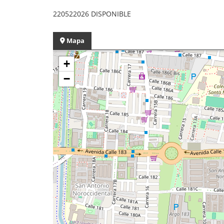
220522026 DISPONIBLE
Mapa
+
−