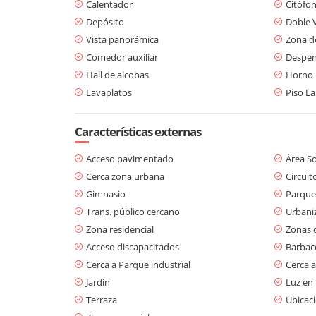
Calentador
Citófo
Depósito
Doble 
Vista panorámica
Zona d
Comedor auxiliar
Despe
Hall de alcobas
Horno
Lavaplatos
Piso L
Características externas
Acceso pavimentado
Área So
Cerca zona urbana
Circuit
Gimnasio
Parque
Trans. público cercano
Urbani
Zona residencial
Zonas 
Acceso discapacitados
Barbaco
Cerca a Parque industrial
Cerca a
Jardín
Luz en
Terraza
Ubicaci