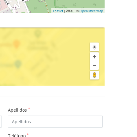
Leaflet
| Wasi - ©
OpenStreetMap
*
Apellidos
*
Teléfono