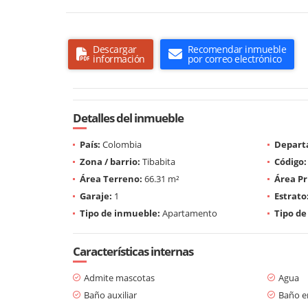
Descargar
Recomendar inmueble
información
por correo electrónico
Detalles del inmueble
País:
Colombia
Depart
Zona / barrio:
Tibabita
Código:
Área Terreno:
66.31 m²
Área Pr
Garaje:
1
Estrato
Tipo de inmueble:
Apartamento
Tipo de
Características internas
Admite mascotas
Agua
Baño auxiliar
Baño en