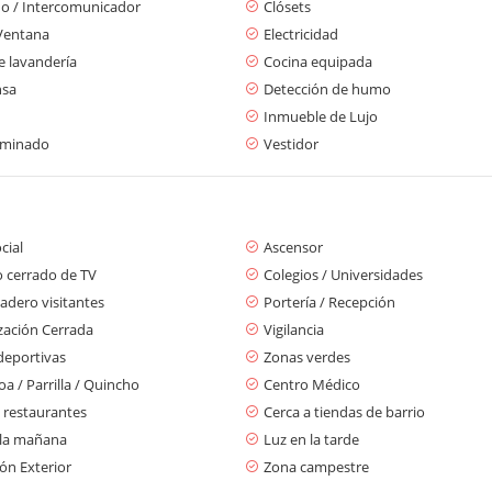
no / Intercomunicador
Clósets
Ventana
Electricidad
e lavandería
Cocina equipada
nsa
Detección de humo
Inmueble de Lujo
aminado
Vestidor
cial
Ascensor
o cerrado de TV
Colegios / Universidades
adero visitantes
Portería / Recepción
zación Cerrada
Vigilancia
deportivas
Zonas verdes
a / Parrilla / Quincho
Centro Médico
 restaurantes
Cerca a tiendas de barrio
 la mañana
Luz en la tarde
ón Exterior
Zona campestre