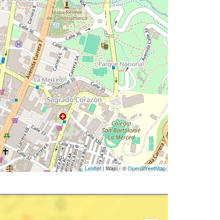
Leaflet
| Wasi - ©
OpenStreetMap