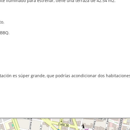
te iluminado para estrenar, tiene una terraza de 42.54 m2.
to.
e BBQ.
itación es súper grande, que podrías acondicionar dos habitacione