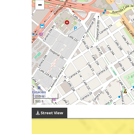
−
200 m
500 ft
Street View