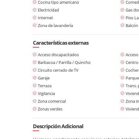
Cocina tipo americano
Comedo
Electricidad
Gas dom
Internet
Piso L
Zona de lavandería
Balcón
Características externas
Acceso discapacitados
Acceso
Barbacoa / Parrilla / Quincho
Centro
Circuito cerrado de TV
Cochera
Garaje
Parque
Terraza
Trans. 
Vigilancia
Viviend
Zona comercial
Zona in
Zonas verdes
Viviend
Descripción Adicional