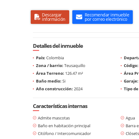
Descargar
Recomendar inmueble
información
por correo electrónico
Detalles del inmueble
País:
Colombia
Depart
Zona / barrio:
Teusaquillo
Código:
Área Terreno:
126.47 m²
Área Pr
Baño medio:
Si
Garaje:
Año construcción:
2024
Tipo de
Características internas
Admite mascotas
Agua
Baño en habitación principal
Barra e
Citófono / Intercomunicador
Clósets