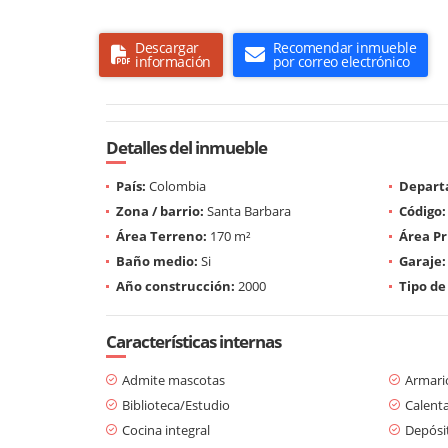
Descargar
Recomendar inmueble
información
por correo electrónico
Detalles del inmueble
País:
Colombia
Depart
Zona / barrio:
Santa Barbara
Código:
Área Terreno:
170 m²
Área Pr
Baño medio:
Si
Garaje:
Año construcción:
2000
Tipo de
Características internas
Admite mascotas
Armari
Biblioteca/Estudio
Calent
Cocina integral
Depósi