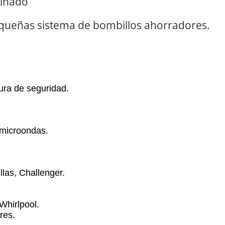
minado
queñas sistema de bombillos ahorradores
.
ura de seguridad.
o microondas.
llas,
Challenger
.
Whirlpool.
res.