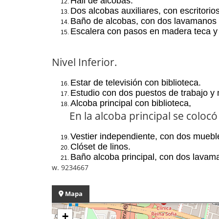
Hall de alcobas.
12.
Dos alcobas auxiliares, con
escritorio
13.
B
año de alcobas
, con dos lavamanos 
14.
Escalera
con pasos en madera teca y
15.
Nivel
Inferior.
Es
tar de
televisión con biblioteca.
16.
Estudio con dos
puestos de trabajo
y 
17.
Alcoba principal con
biblioteca
,
18.
En la alcoba principal se
colocó
Vestier independiente, con dos
muebl
19.
Clóset
de linos
.
20.
Baño alcoba principal
,
con dos lavaman
21.
w. 9234667
Mapa
+