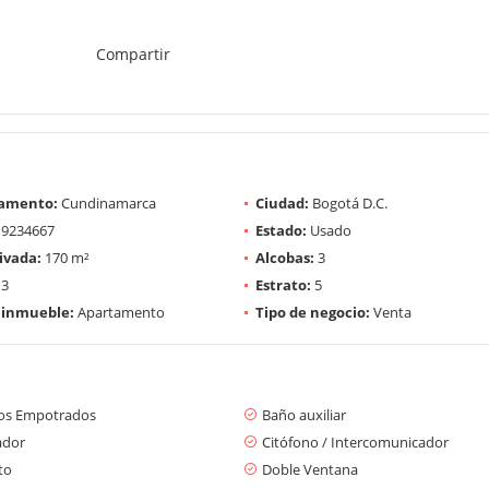
Compartir
amento:
Cundinamarca
Ciudad:
Bogotá D.C.
9234667
Estado:
Usado
ivada:
170 m²
Alcobas:
3
3
Estrato:
5
 inmueble:
Apartamento
Tipo de negocio:
Venta
os Empotrados
Baño auxiliar
ador
Citófono / Intercomunicador
to
Doble Ventana