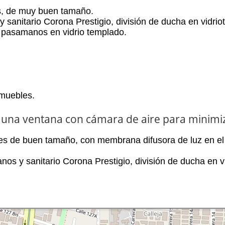
s,
de muy buen tamaño
.
y sanitario
Corona Prestigio, división de ducha en vidri
o
 pasamanos en vidrio templado.
muebles.
una ventana con
cáma
ra
de aire para minimiz
es
de buen tamaño,
con
membrana
difusora de luz
en e
os y sanitario Corona Prestigio, división de ducha en v