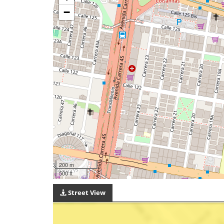
−
200 m
500 ft
Street View