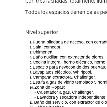
Con tres fac
hadas, totalmente ilu
To
dos
los espacios tienen
balas pe
Nivel superior
.
Puerta
blindada
de acceso
, con cerrad
1.
Sala, comedor.
2.
Chimenea.
3.
Baño auxiliar
, con extractor de olores.
4.
Cocina integral
, horno eléctrico, horn
5.
Espacio para
nevecon
de dos puertas
.
6.
Lavaplatos eléctrico
, Whirlpool.
7.
Campana extractora,
Challenger
.
8.
Estufa
a gas
de vidrio templado 5 horni
9.
Zona de Ropas:
10.
Calentador a gas,
Challenger
.
➢
Lavadora y secadora independiente 
➢
Baño del servicio, con extractor de olo
11.