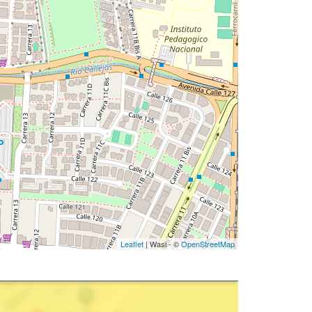
Leaflet
| Wasi - ©
OpenStreetMap